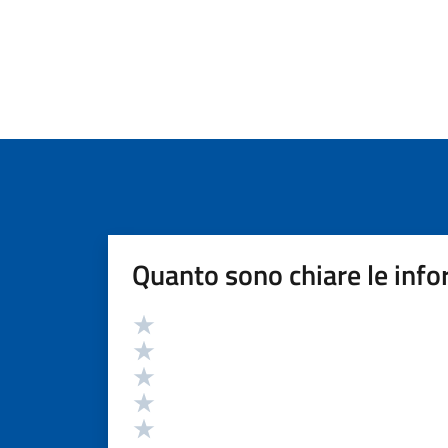
Quanto sono chiare le info
Valutazione
Valuta 5 stelle su 5
Valuta 4 stelle su 5
Valuta 3 stelle su 5
Valuta 2 stelle su 5
Valuta 1 stelle su 5