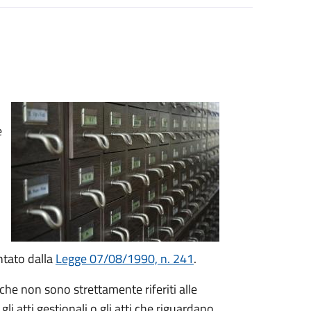
e
entato dalla
Legge 07/08/1990, n. 241
.
 che non sono strettamente riferiti alle
 atti gestionali o gli atti che riguardano