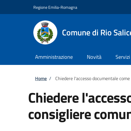
Salta al contenuto principale
Skip to footer content
Regione Emilia-Romagna
Comune di Rio Salic
Amministrazione
Novità
Servizi
Briciole di pane
Home
/
Chiedere l'accesso documentale come 
Chiedere l'acces
consigliere comu