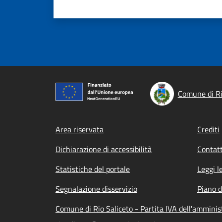
Comune di Ri
Footer menu
Area riservata
Crediti
Dichiarazione di accessibilità
Contatt
Statistiche del portale
Leggi l
Segnalazione disservizio
Piano d
Comune di Rio Saliceto - Partita IVA dell'ammin