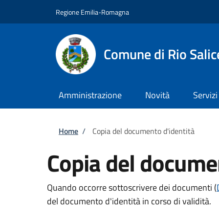
Salta al contenuto principale
Skip to footer content
Regione Emilia-Romagna
Comune di Rio Salic
Amministrazione
Novità
Servizi
Briciole di pane
Home
/
Copia del documento d'identità
Copia del documen
Quando occorre sottoscrivere dei documenti (
del documento d'identità in corso di validità.