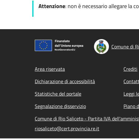
Attenzione
: non è necessario allegare la c
Comune di Ri
Footer menu
Area riservata
Crediti
Dichiarazione di accessibilità
Contatt
Statistiche del portale
Leggi l
Segnalazione disservizio
Piano d
Comune di Rio Saliceto - Partita IVA dell'ammin
riosaliceto@cert.provincia.re.it