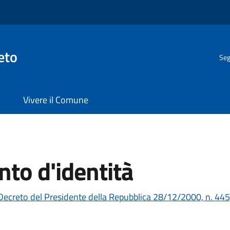
eto
Seg
Vivere il Comune
to d'identità
Decreto del Presidente della Repubblica 28/12/2000, n. 445,