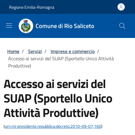
Salta al contenuto principale
Skip to footer content
Regione Emilia-Romagna
Comune di Rio Saliceto
Briciole di pane
Home
/
Servizi
/
Imprese e commercio
/
Accesso ai servizi del SUAP (Sportello Unico Attività
Produttive)
Accesso ai servizi del
SUAP (Sportello Unico
Attività Produttive)
(
urn:nir:presidente.repubblica:decreto:2010-09-07;160
)