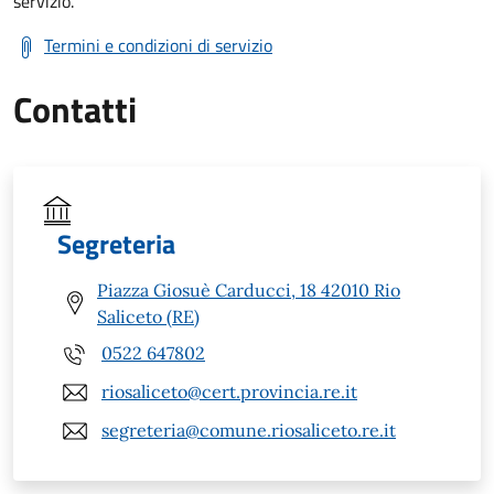
servizio.
Termini e condizioni di servizio
Contatti
Segreteria
Piazza Giosuè Carducci, 18 42010 Rio
Saliceto (RE)
0522 647802
riosaliceto@cert.provincia.re.it
segreteria@comune.riosaliceto.re.it