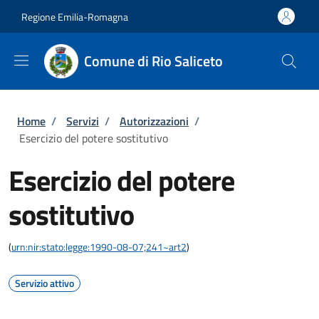
Salta al contenuto principale
Skip to footer content
Regione Emilia-Romagna
Comune di Rio Saliceto
Briciole di pane
Home
/
Servizi
/
Autorizzazioni
/
Esercizio del potere sostitutivo
Esercizio del potere
sostitutivo
(
urn:nir:stato:legge:1990-08-07;241~art2
)
Servizio attivo